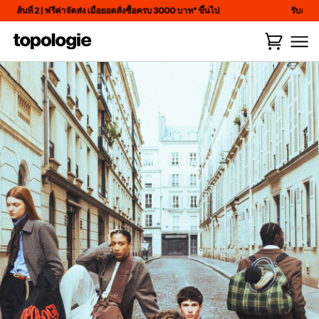
Skip
ี่ 2
|
ฟรีค่าจัดส่ง เมื่อยอดสั่งซื้อครบ 3000 บาท* ขึ้นไป
รับส่วนลดเพิ่ม
to
content
รถ
(
0
)
เข็น