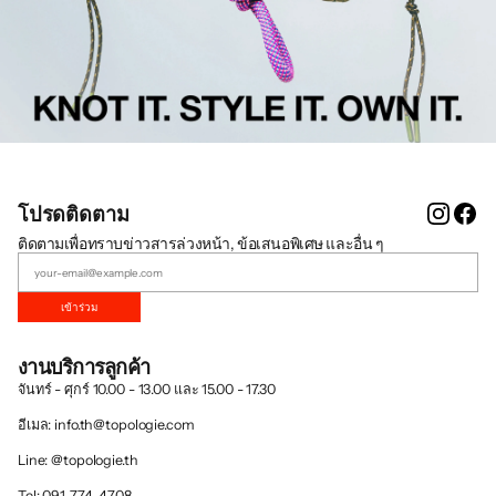
Instag
Fa
โปรดติดตาม
ติดตามเพื่อทราบข่าวสารล่วงหน้า, ข้อเสนอพิเศษ และอื่น ๆ
เข้าร่วม
งานบริการลูกค้า
จันทร์ - ศุกร์ 10.00 - 13.00 และ 15.00 - 17.30
อีเมล: info.th@topologie.com
Line: @topologie.th
Tel: 091-774-4708